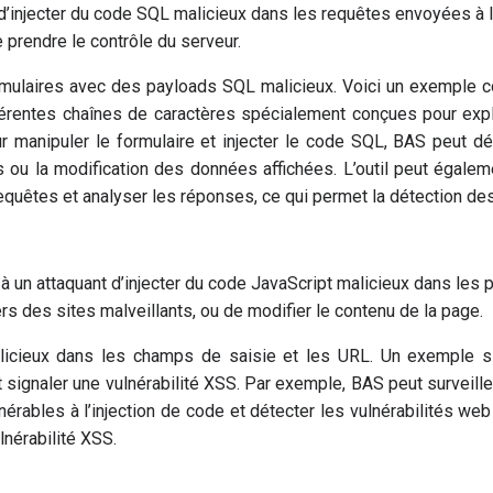
nt d’injecter du code SQL malicieux dans les requêtes envoyées à
prendre le contrôle du serveur.
rmulaires avec des payloads SQL malicieux. Voici un exemple co
rentes chaînes de caractères spécialement conçues pour exploi
our manipuler le formulaire et injecter le code SQL, BAS peut
ou la modification des données affichées. L’outil peut égalemen
s requêtes et analyser les réponses, ce qui permet la détection d
à un attaquant d’injecter du code JavaScript malicieux dans les 
ers des sites malveillants, ou de modifier le contenu de la page.
licieux dans les champs de saisie et les URL. Un exemple si
signaler une vulnérabilité XSS. Par exemple, BAS peut surveiller 
rables à l’injection de code et détecter les vulnérabilités web 
lnérabilité XSS.