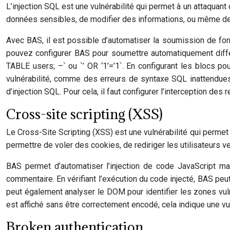
L’injection SQL est une vulnérabilité qui permet à un attaqua
données sensibles, de modifier des informations, ou même de 
Avec BAS, il est possible d’automatiser la soumission de fo
pouvez configurer BAS pour soumettre automatiquement diffé
TABLE users; –` ou `’ OR ‘1’=’1`. En configurant les blocs p
vulnérabilité, comme des erreurs de syntaxe SQL inattendues 
d’injection SQL. Pour cela, il faut configurer l’interception de
Cross-site scripting (XSS)
Le Cross-Site Scripting (XSS) est une vulnérabilité qui permet 
permettre de voler des cookies, de rediriger les utilisateurs v
BAS permet d’automatiser l’injection de code JavaScript ma
commentaire. En vérifiant l’exécution du code injecté, BAS peut 
peut également analyser le DOM pour identifier les zones vulné
est affiché sans être correctement encodé, cela indique une vu
Broken authentication