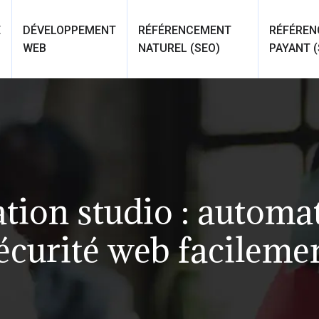
É
DÉVELOPPEMENT
RÉFÉRENCEMENT
RÉFÉRE
WEB
NATUREL (SEO)
PAYANT (
ion studio : automati
écurité web facileme