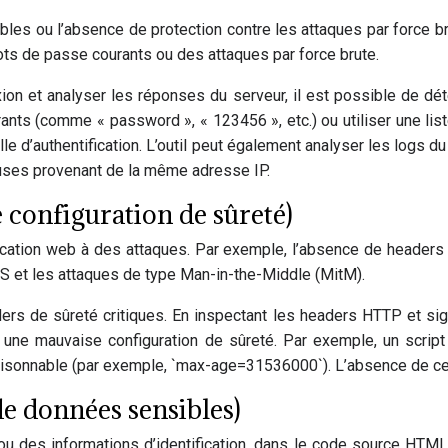
aibles ou l’absence de protection contre les attaques par force
ts de passe courants ou des attaques par force brute.
on et analyser les réponses du serveur, il est possible de dét
nts (comme « password », « 123456 », etc.) ou utiliser une li
le d’authentification. L’outil peut également analyser les logs d
uses provenant de la même adresse IP.
 configuration de sûreté)
ation web à des attaques. Par exemple, l’absence de headers d
XSS et les attaques de type Man-in-the-Middle (MitM).
rs de sûreté critiques. En inspectant les headers HTTP et sig
à une mauvaise configuration de sûreté. Par exemple, un script 
aisonnable (par exemple, `max-age=31536000`). L’absence de ce
de données sensibles)
u des informations d’identification, dans le code source HTML