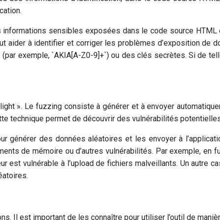
cation.
s informations sensibles exposées dans le code source HTML ou
t aider à identifier et corriger les problèmes d’exposition de 
par exemple, `AKIA[A-Z0-9]+`) ou des clés secrètes. Si de tell
light ». Le fuzzing consiste à générer et à envoyer automatiq
te technique permet de découvrir des vulnérabilités potentielles
ur générer des données aléatoires et les envoyer à l’applicat
ts de mémoire ou d’autres vulnérabilités. Par exemple, en fuz
erveur est vulnérable à l’upload de fichiers malveillants. Un autre
éatoires.
. Il est important de les connaître pour utiliser l’outil de mani