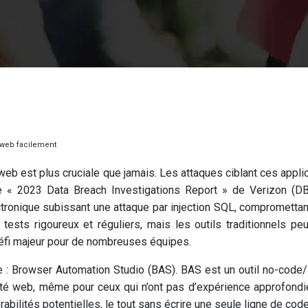
é web facilement
web est plus cruciale que jamais. Les attaques ciblant ces appl
 le « 2023 Data Breach Investigations Report » de Verizon (D
ronique subissant une attaque par injection SQL, compromettant 
s tests rigoureux et réguliers, mais les outils traditionnels 
éfi majeur pour de nombreuses équipes.
e : Browser Automation Studio (BAS). BAS est un outil no-code/
rité web, même pour ceux qui n’ont pas d’expérience approfon
bilités potentielles, le tout sans écrire une seule ligne de co