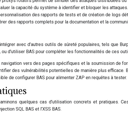
de proxys rotatifs permet de simuler des attaques distribuées ou
aluer la capacité du système à identifier et bloquer les attaques.
ersonnalisation des rapports de tests et de création de logs déta
énérer des rapports complets pour la documentation et la communi
tégrer avec d’autres outils de sûreté populaires, tels que Bu
ou d’utiliser BAS pour compléter les fonctionnalités de ces outi
a navigation vers des pages spécifiques et la soumission de formu
ifier des vulnérabilités potentielles de manière plus efficace.
sible de configurer BAS pour alimenter ZAP en requêtes à tester.
atiques
examinons quelques cas d’utilisation concrets et pratiques.
injection SQL BAS et l’XSS BAS.